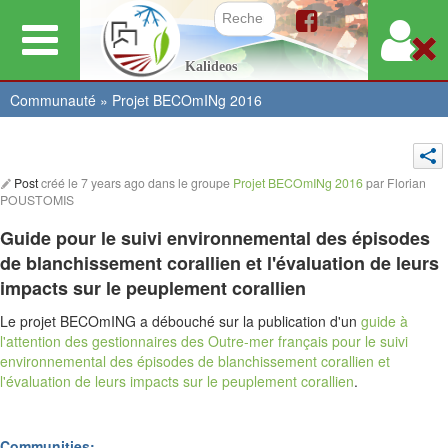
Aller
au
Formulair
Kalideos
contenu
principal
Communauté
»
Projet BECOmINg 2016
Vous
Post
créé le
7 years ago
dans le groupe
Projet BECOmINg 2016
par
Florian
POUSTOMIS
êtes
Guide pour le suivi environnemental des épisodes
ici
de blanchissement corallien et l'évaluation de leurs
impacts sur le peuplement corallien
Le projet BECOmING a débouché sur la publication d'un
guide à
l'attention des gestionnaires des Outre-mer français pour le suivi
environnemental des épisodes de blanchissement corallien et
l'évaluation de leurs impacts sur le peuplement corallien
.
Communities: