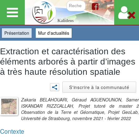
Aller
au
Formulair
Kalideos
contenu
principal
Présentation
(onglet actif)
Mur d'actualités
Extraction et caractérisation des
éléments arborés à partir d’images
à très haute résolution spatiale
S'inscrire à la communauté
Zakaria BELAHOUARI, Géraud AGUENOUNON, Samer
ISKANDAR RIZZCALLAH, Projet tutoré de master 2
Observation de la Terre et Géomatique, Projet GeoLab,
Université de Strasbourg, novembre 2021 - février 2022
Contexte