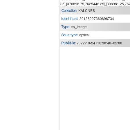
7.5],[370898.75,7625446.25],[308981.25,7625
KALCNES
Collection:
30136227360696734
Identifiant:
eo_image
Type:
optical
Sous-type:
2022-10-24T10:38:40+02:00
Publié le: