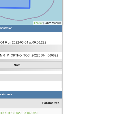
Leaflet
| OSM Mapnik
mentation
T 6 on 2022-05-04 at 06:06:22Z
MI6_P_ORTHO_TOC_20220504_060622
Nom
 existants
Paramètres
THO_TOC 2022-05-04 06:0