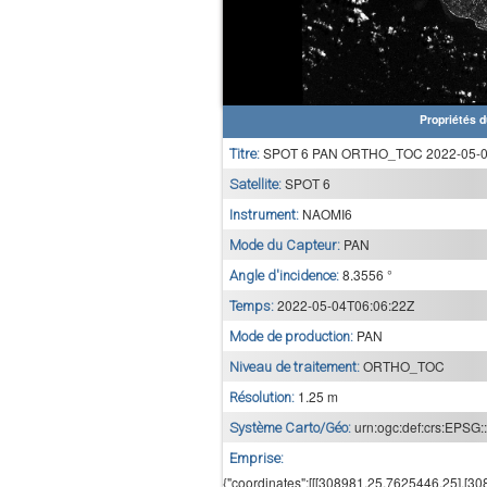
Propriétés d
SPOT 6 PAN ORTHO_TOC 2022-05-04
Titre:
SPOT 6
Satellite:
NAOMI6
Instrument:
PAN
Mode du Capteur:
8.3556 °
Angle d'incidence:
2022-05-04T06:06:22Z
Temps:
PAN
Mode de production:
ORTHO_TOC
Niveau de traitement:
1.25 m
Résolution:
urn:ogc:def:crs:EPSG:
Système Carto/Géo:
Emprise:
{"coordinates":[[[308981.25,7625446.25],[