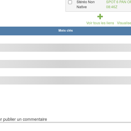
Stéréo Non
SPOT 6 PAN O
Native
08:46Z
Voir tous les liens
Visualise
Mots clés
r publier un commentaire