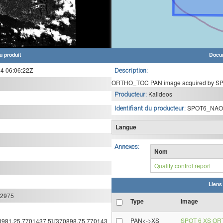
u produit
Docu
 06:06:22Z
Description:
ORTHO_TOC PAN image acquired by SPO
Kalideos
Producteur:
SPOT6_NAO
Identifiant du producteur:
Langue
Annexes:
Nom
Quality control report
Liens
:2975
Type
Image
PAN<->XS
SPOT 6 XS OR
308981.25,7701437.5],[370898.75,770143