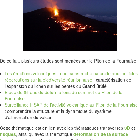
De ce fait, plusieurs études sont menées sur le Piton de la Fournaise :
Les éruptions volcaniques : une catastrophe naturelle aux multiples
répercutions sur la biodiversité réunionnaise
: caractérisation de
l'expansion du lichen sur les pentes du Grand Brûlé
Etude de 65 ans de déformations du sommet du Piton de la
Fournaise
Surveillance InSAR de l’activité volcanique au Piton de la Fournaise
: comprendre la structure et la dynamique du système
d’alimentation du volcan
Cette thématique est en lien avec les thématiques transverses
3D
et
risques
, ainsi qu'avec la thématique
déformation de la surface