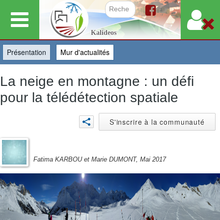
Aller
au
Formulair
Kalideos
contenu
principal
Présentation
(onglet actif)
Mur d'actualités
La neige en montagne : un défi
pour la télédétection spatiale
S'inscrire à la communauté
Fatima KARBOU et Marie DUMONT, Mai 2017