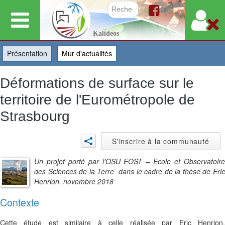
Aller
au
Formulair
Kalideos
contenu
principal
Présentation
(onglet actif)
Mur d'actualités
Déformations de surface sur le
territoire de l'Eurométropole de
Strasbourg
S'inscrire à la communauté
Un projet porté par l'OSU EOST – Ecole et Observatoire
des Sciences de la Terre dans le cadre de la thèse de Eric
Henrion, novembre 2018
Contexte
Cette étude est similaire à celle réalisée par Eric Henrion,