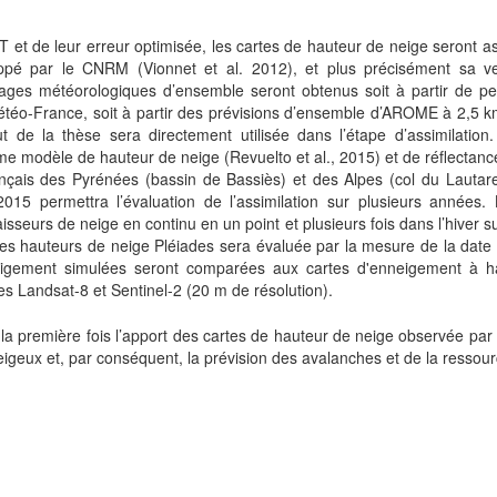
 et de leur erreur optimisée, les cartes de hauteur de neige seront a
é par le CNRM (Vionnet et al. 2012), et plus précisément sa ve
rçages météorologiques d’ensemble seront obtenus soit à partir de per
téo-France, soit à partir des prévisions d’ensemble d’AROME à 2,5 km
de la thèse sera directement utilisée dans l’étape d’assimilation.
e modèle de hauteur de neige (Revuelto et al., 2015) et de réflectanc
rançais des Pyrénées (bassin de Bassiès) et des Alpes (col du Lautare
015 permettra l’évaluation de l’assimilation sur plusieurs années.
sseurs de neige en continu en un point et plusieurs fois dans l’hiver s
des hauteurs de neige Pléiades sera évaluée par la mesure de la date 
nneigement simulées seront comparées aux cartes d'enneigement à ha
es Landsat-8 et Sentinel-2 (20 m de résolution).
la première fois l’apport des cartes de hauteur de neige observée par s
geux et, par conséquent, la prévision des avalanches et de la ressou