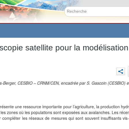
Aller
au
contenu
Formulai
principal
scopie satellite pour la modélisati
-Berger, CESBIO – CRNM/CEN, encadrée par S. Gascoin (CESBIO) 
nte une ressource importante pour l’agriculture, la production hydroé
 les zones où les populations sont exposées aux avalanches. Les réce
 compléter les réseaux de mesures qui sont souvent insuffisants vis-à-