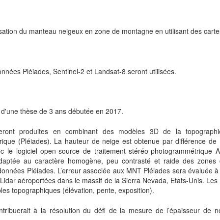
isation du manteau neigeux en zone de montagne en utilisant des carte
nées Pléiades, Sentinel-2 et Landsat-8 seront utilisées.
e d'une thèse de 3 ans débutée en 2017.
eront produites en combinant des modèles 3D de la topographi
rique (Pléiades). La hauteur de neige est obtenue par différence de 
c le logiciel open-source de traitement stéréo-photogrammétrique 
aptée au caractère homogène, peu contrasté et raide des zones d
 données Pléiades. L’erreur associée aux MNT Pléiades sera évaluée à 
Lidar aéroportées dans le massif de la Sierra Nevada, Etats-Unis. Les
les topographiques (élévation, pente, exposition).
tribuerait à la résolution du défi de la mesure de l’épaisseur de ne