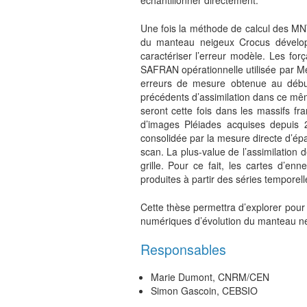
échantillonner directement.
Une fois la méthode de calcul des MNT
du manteau neigeux Crocus développ
caractériser l’erreur modèle. Les fo
SAFRAN opérationnelle utilisée par Mé
erreurs de mesure obtenue au début 
précédents d’assimilation dans ce mêm
seront cette fois dans les massifs f
d’images Pléiades acquises depuis 2
consolidée par la mesure directe d’épai
scan. La plus-value de l’assimilation 
grille. Pour ce fait, les cartes d’e
produites à partir des séries temporell
Cette thèse permettra d’explorer pour 
numériques d’évolution du manteau nei
Responsables
Marie Dumont, CNRM/CEN
Simon Gascoin, CEBSIO