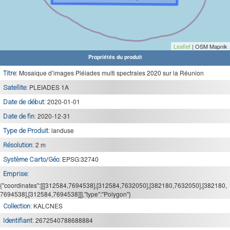
Leaflet
| OSM Mapnik
Propriétés du produit
Mosaique d’images Pléiades multi spectrales 2020 sur la Réunion
Titre:
PLEIADES 1A
Satellite:
2020-01-01
Date de début:
2020-12-31
Date de fin:
landuse
Type de Produit:
2 m
Résolution:
EPSG:32740
Système Carto/Géo:
Emprise:
{"coordinates":[[[312584,7694538],[312584,7632050],[382180,7632050],[382180,
7694538],[312584,7694538]]],"type":"Polygon"}
KALCNES
Collection:
2672540788688884
Identifiant: