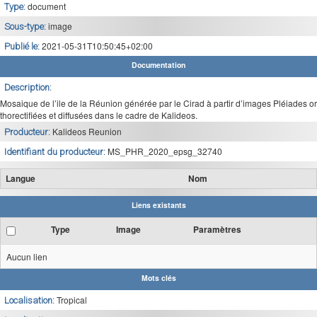
document
Type:
image
Sous-type:
2021-05-31T10:50:45+02:00
Publié le:
Documentation
Description:
Mosaique de l’ile de la Réunion générée par le Cirad à partir d’images Pléiades or
thorectifiées et diffusées dans le cadre de Kalideos.
Kalideos Reunion
Producteur:
MS_PHR_2020_epsg_32740
Identifiant du producteur:
Langue
Nom
Liens existants
Type
Image
Paramètres
Aucun lien
Mots clés
Tropical
Localisation: