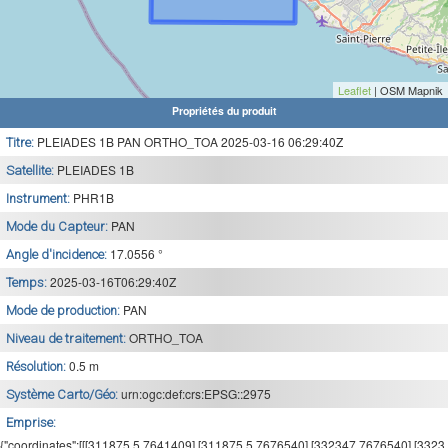
Leaflet
| OSM Mapnik
Propriétés du produit
PLEIADES 1B PAN ORTHO_TOA 2025-03-16 06:29:40Z
Titre:
PLEIADES 1B
Satellite:
PHR1B
Instrument:
PAN
Mode du Capteur:
17.0556 °
Angle d'incidence:
2025-03-16T06:29:40Z
Temps:
PAN
Mode de production:
ORTHO_TOA
Niveau de traitement:
0.5 m
Résolution:
urn:ogc:def:crs:EPSG::2975
Système Carto/Géo:
Emprise:
{"coordinates":[[[311875.5,7641409],[311875.5,7676540],[332347,7676540],[3323