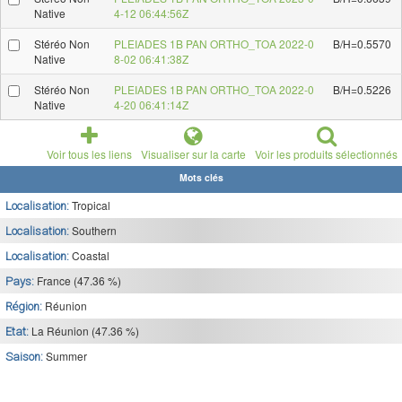
Native
4-12 06:44:56Z
Stéréo Non
PLEIADES 1B PAN ORTHO_TOA 2022-0
B/H=0.5570
Native
8-02 06:41:38Z
Stéréo Non
PLEIADES 1B PAN ORTHO_TOA 2022-0
B/H=0.5226
Native
4-20 06:41:14Z
Voir tous les liens
Visualiser sur la carte
Voir les produits sélectionnés
Mots clés
Tropical
Localisation:
Southern
Localisation:
Coastal
Localisation:
France (47.36 %)
Pays:
Réunion
Région:
La Réunion (47.36 %)
Etat:
Summer
Saison: