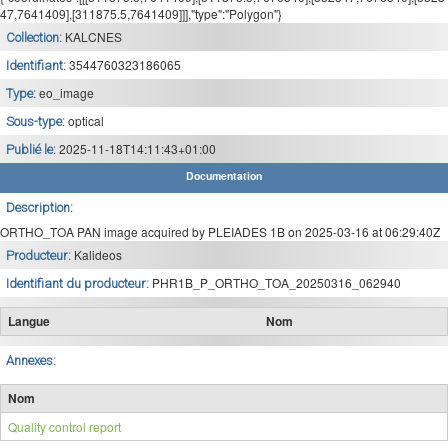
47,7641409],[311875.5,7641409]]],"type":"Polygon"}
KALCNES
Collection:
3544760323186065
Identifiant:
eo_image
Type:
optical
Sous-type:
2025-11-18T14:11:43+01:00
Publié le:
Documentation
Description:
ORTHO_TOA PAN image acquired by PLEIADES 1B on 2025-03-16 at 06:29:40Z
Kalideos
Producteur:
PHR1B_P_ORTHO_TOA_20250316_062940
Identifiant du producteur:
Langue
Nom
Annexes:
Nom
Quality control report