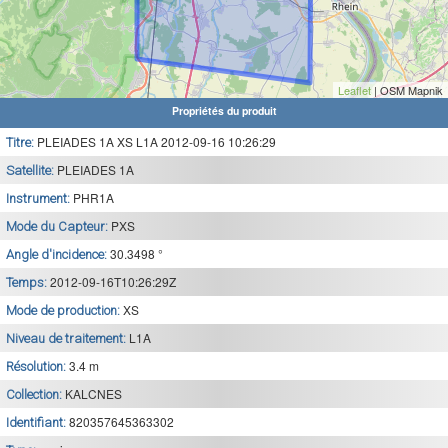
Leaflet
| OSM Mapnik
Propriétés du produit
PLEIADES 1A XS L1A 2012-09-16 10:26:29
Titre:
PLEIADES 1A
Satellite:
PHR1A
Instrument:
PXS
Mode du Capteur:
30.3498 °
Angle d'incidence:
2012-09-16T10:26:29Z
Temps:
XS
Mode de production:
L1A
Niveau de traitement:
3.4 m
Résolution:
KALCNES
Collection:
820357645363302
Identifiant: