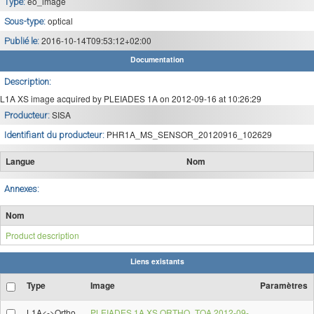
eo_image
Type:
optical
Sous-type:
2016-10-14T09:53:12+02:00
Publié le:
Documentation
Description:
L1A XS image acquired by PLEIADES 1A on 2012-09-16 at 10:26:29
SISA
Producteur:
PHR1A_MS_SENSOR_20120916_102629
Identifiant du producteur:
Langue
Nom
Annexes:
Nom
Product description
Liens existants
Type
Image
Paramètres
L1A<->Ortho
PLEIADES 1A XS ORTHO_TOA 2012-09-