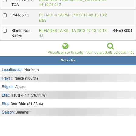
TOA
16 10:26:31Z
PAN<->XS
PLEIADES 1A PAN L1A 2012-09-16 10:2
6:29
Stéréo Non
PLEIADES 1A XS L1A 2013-07-13 10:17:
B/H=0.8004
Native
43
Visualiser sur la carte
Voir les produits sélectionnés
Mots clés
Northern
Localisation:
France (100 %)
Pays:
Alsace
Région:
Haute-Rhin (78.11 %)
Etat:
Bas-Rhin (21.88 %)
Etat:
Summer
Saison: