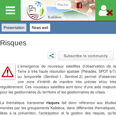
Skip
to
Search f
Kalideos
main
content
Presentation
(active tab)
News wall
Risques
Subscribe to community
L'émergence de nouveaux satellites d'observation de la
Terre à très haute résolution spatiale (Pléiades, SPOT 6/7)
ou temporelle (Sentinel-1, Sentinel-2) permet d'observer
une zone d'intérêt de manière très précise et/ou très
régulièrement. Ces nouveaux satellites sont donc d'une aide majeure
pour les gestionnaires du territoire et les
gestionnaires
de crises.
La thématique transverse
risques
fait donc référence aux études
menées par les groupements Kalideos, dans différentes thématiques,
liées à la prévention, l'anticipation et la gestion des risques, qu'ils