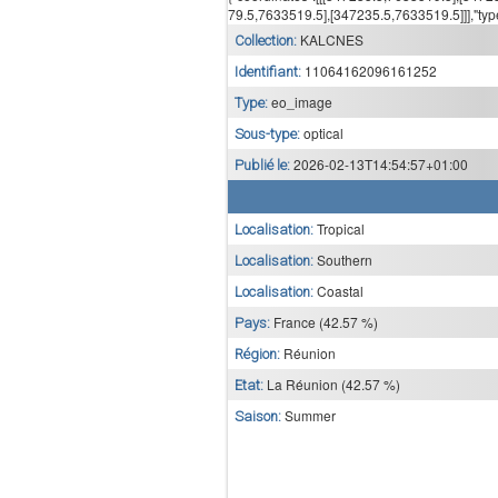
79.5,7633519.5],[347235.5,7633519.5]]],"typ
KALCNES
Collection:
11064162096161252
Identifiant:
eo_image
Type:
optical
Sous-type:
2026-02-13T14:54:57+01:00
Publié le:
Tropical
Localisation:
Southern
Localisation:
Coastal
Localisation:
France (42.57 %)
Pays:
Réunion
Région:
La Réunion (42.57 %)
Etat:
Summer
Saison: