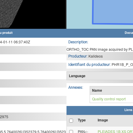
u produit
Docu
-01-11 06:37:40Z
Description:
ORTHO_TOC PAN image acquired by PLE
Kalideos
Producteur:
PHR1B_P_O
Identifiant du producteur:
Language
Annexes:
Name
Quality control report
Liens
:2975
Type
Image
PAN<-
PLEIADES 1B XS OR
235.5,7640026],[352379.5,7640026],[3523