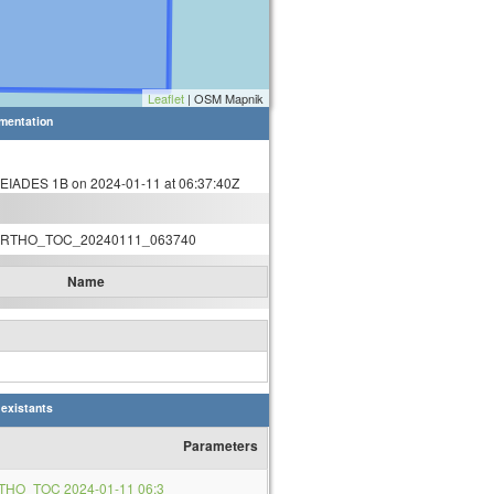
Leaflet
| OSM Mapnik
mentation
IADES 1B on 2024-01-11 at 06:37:40Z
RTHO_TOC_20240111_063740
Name
 existants
Parameters
THO_TOC 2024-01-11 06:3