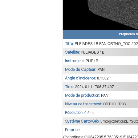
Propriétés d
PLEIADES 1B PAN ORTHO_TOC 2024
Titre:
PLEIADES 1B
Satellite:
PHR1B
Instrument:
PAN
Mode du Capteur:
8.1502 °
Angle d'incidence:
2024-01-11T06:37:40Z
Time:
PAN
Mode de production:
ORTHO_TOC
Niveau de traitement:
0.5 m
Résolution:
urn:ogc:def:crs:EPSG:
Système Carto/Géo:
Emprise:
{"coordinates":[[[347235.5,7633519.5],[347