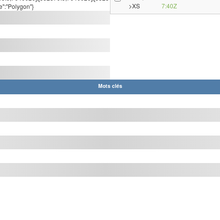
>XS
7:40Z
e":"Polygon"}
Mots clés