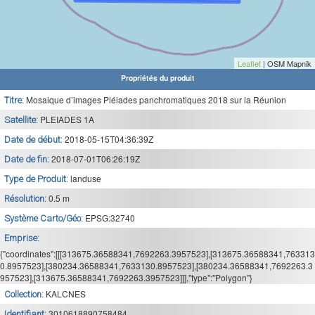
Leaflet
| OSM Mapnik
Propriétés du produit
Mosaique d’images Pléiades panchromatiques 2018 sur la Réunion
Titre:
PLEIADES 1A
Satellite:
2018-05-15T04:36:39Z
Date de début:
2018-07-01T06:26:19Z
Date de fin:
landuse
Type de Produit:
0.5 m
Résolution:
EPSG:32740
Système Carto/Géo:
Emprise:
{"coordinates":[[[313675.36588341,7692263.3957523],[313675.36588341,763313
0.8957523],[380234.36588341,7633130.8957523],[380234.36588341,7692263.3
957523],[313675.36588341,7692263.3957523]]],"type":"Polygon"}
KALCNES
Collection:
3010618890758484
Identifiant: