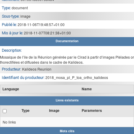
document
Type:
image
Sous-type:
2018-11-06T19:48:57+01:00
Publié le:
2018-11-07T08:21:38+01:00
Mis à jour le:
Documentation
Description:
Mosaique de l’ile de la Réunion générée par le Cirad à partir d’images Pléiades or
thorectifiées et diffusées dans le cadre de Kalideos.
Kalideos Reunion
Producteur:
2018_mosa_pl_P_toa_ortho_kalideos
Identifiant du producteur:
Language
Name
Liens existants
Type
Image
Parameters
No links
Mots clés