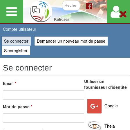
Aller
au
Formulair
Kalideos
contenu
principal
Compte utilisateur
Se connecter
(onglet actif)
Demander un nouveau mot de passe
Vous
S'enregistrer
êtes
Se connecter
ici
Utiliser un
Email
*
fournisseur d'identité
Google
Mot de passe
*
Theia