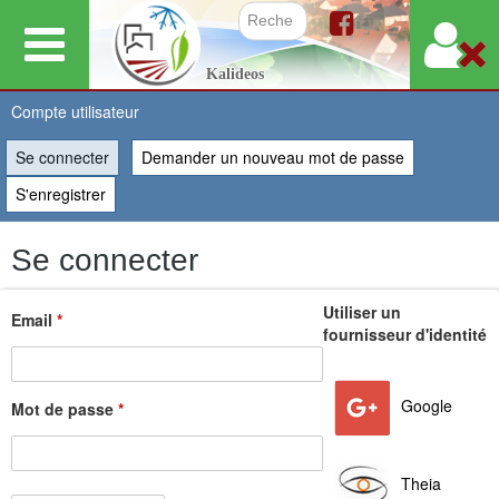
Aller
au
Formulair
Kalideos
contenu
principal
Compte utilisateur
Se connecter
(onglet actif)
Demander un nouveau mot de passe
Vous
S'enregistrer
êtes
Se connecter
ici
Utiliser un
Email
*
fournisseur d'identité
Google
Mot de passe
*
Theia