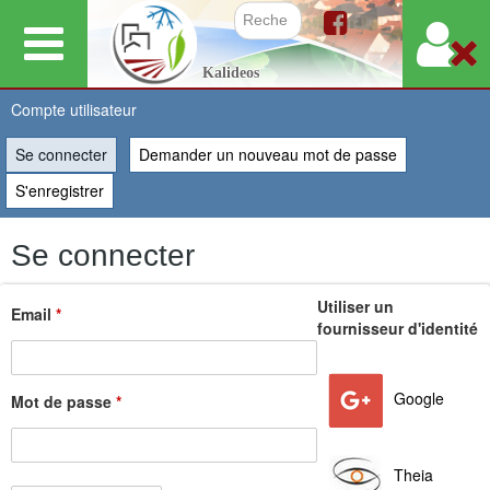
Aller
au
Formulair
Kalideos
contenu
principal
Compte utilisateur
Se connecter
(onglet actif)
Demander un nouveau mot de passe
Vous
S'enregistrer
êtes
Se connecter
ici
Utiliser un
Email
*
fournisseur d'identité
Google
Mot de passe
*
Theia