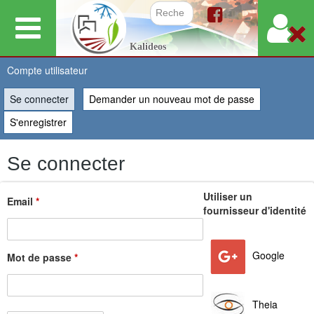
Aller
au
Formulair
Kalideos
contenu
principal
Compte utilisateur
Se connecter
(onglet actif)
Demander un nouveau mot de passe
Vous
S'enregistrer
êtes
Se connecter
ici
Utiliser un
Email
*
fournisseur d'identité
Google
Mot de passe
*
Theia