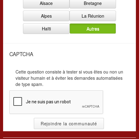
Alsace
Bretagne
i
a
s
t
Alpes
La Réunion
a
i
t
o
Haïti
Autres
i
n
o
*
n
*
CAPTCHA
Cette question consiste à tester si vous êtes ou non un
visiteur humain et à éviter les demandes automatisées
de type spam.