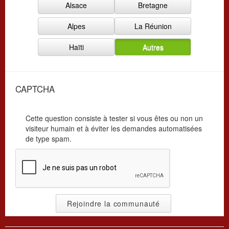
Alsace
Bretagne
i
a
s
t
Alpes
La Réunion
a
i
t
o
Haïti
Autres
i
n
o
*
n
*
CAPTCHA
Cette question consiste à tester si vous êtes ou non un
visiteur humain et à éviter les demandes automatisées
de type spam.