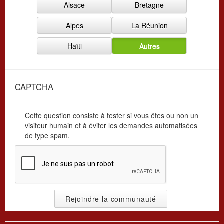
Alsace
Bretagne
i
a
s
t
Alpes
La Réunion
a
i
t
o
Haïti
Autres
i
n
o
*
n
*
CAPTCHA
Cette question consiste à tester si vous êtes ou non un
visiteur humain et à éviter les demandes automatisées
de type spam.