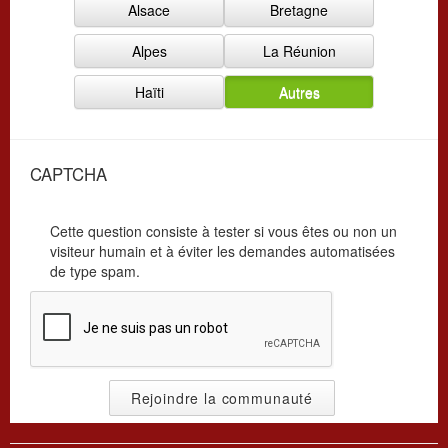
Alsace
Bretagne
i
a
s
t
Alpes
La Réunion
a
i
t
o
Haïti
Autres
i
n
o
*
n
*
CAPTCHA
Cette question consiste à tester si vous êtes ou non un
visiteur humain et à éviter les demandes automatisées
de type spam.