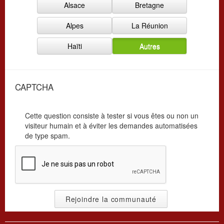
Alsace
Bretagne
i
a
s
t
Alpes
La Réunion
a
i
t
o
Haïti
Autres
i
n
o
*
n
*
CAPTCHA
Cette question consiste à tester si vous êtes ou non un
visiteur humain et à éviter les demandes automatisées
de type spam.