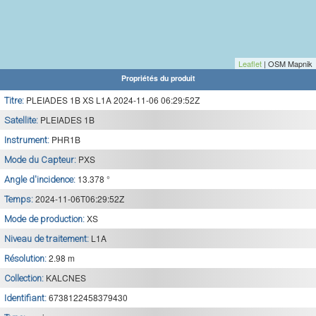
Leaflet
| OSM Mapnik
Propriétés du produit
PLEIADES 1B XS L1A 2024-11-06 06:29:52Z
Titre:
PLEIADES 1B
Satellite:
PHR1B
Instrument:
PXS
Mode du Capteur:
13.378 °
Angle d'incidence:
2024-11-06T06:29:52Z
Temps:
XS
Mode de production:
L1A
Niveau de traitement:
2.98 m
Résolution:
KALCNES
Collection:
6738122458379430
Identifiant: