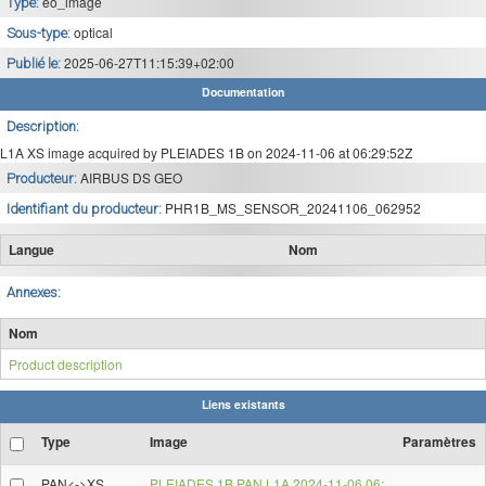
eo_image
Type:
optical
Sous-type:
2025-06-27T11:15:39+02:00
Publié le:
Documentation
Description:
L1A XS image acquired by PLEIADES 1B on 2024-11-06 at 06:29:52Z
AIRBUS DS GEO
Producteur:
PHR1B_MS_SENSOR_20241106_062952
Identifiant du producteur:
Langue
Nom
Annexes:
Nom
Product description
Liens existants
Type
Image
Paramètres
PAN<->XS
PLEIADES 1B PAN L1A 2024-11-06 06: