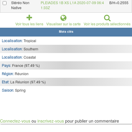
Stéréo Non
PLEIADES 1B XS L1A 2020-07-09 06:4
B/H=0.2555
Native
1:33Z
Voir tous les liens
Visualiser sur la carte
Voir les produits sélectionnés
Mots clés
Tropical
Localisation:
Southern
Localisation:
Coastal
Localisation:
France (97.49 %)
Pays:
Réunion
Région:
La Réunion (97.49 %)
Etat:
Spring
Saison:
Connectez-vous
ou
inscrivez-vous
pour publier un commentaire