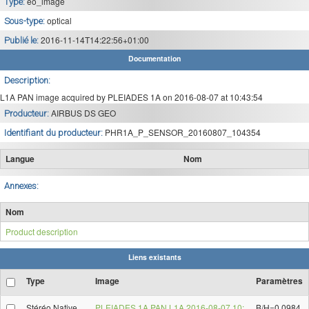
eo_image
Type:
optical
Sous-type:
2016-11-14T14:22:56+01:00
Publié le:
Documentation
Description:
L1A PAN image acquired by PLEIADES 1A on 2016-08-07 at 10:43:54
AIRBUS DS GEO
Producteur:
PHR1A_P_SENSOR_20160807_104354
Identifiant du producteur:
Langue
Nom
Annexes:
Nom
Product description
Liens existants
Type
Image
Paramètres
Stéréo Native
PLEIADES 1A PAN L1A 2016-08-07 10:
B/H=0.0984