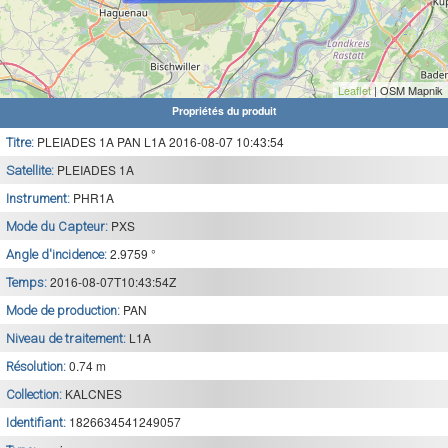
Leaflet
| OSM Mapnik
Propriétés du produit
PLEIADES 1A PAN L1A 2016-08-07 10:43:54
Titre:
PLEIADES 1A
Satellite:
PHR1A
Instrument:
PXS
Mode du Capteur:
2.9759 °
Angle d'incidence:
2016-08-07T10:43:54Z
Temps:
PAN
Mode de production:
L1A
Niveau de traitement:
0.74 m
Résolution:
KALCNES
Collection:
1826634541249057
Identifiant: