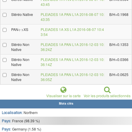
43:45
Stéréo Native
PLEIADES 1A PAN L1A 2016-08-07 10:
B/H=0.1968
43:35
PAN<->XS
PLEIADES 1A XS L1A 2016-08-07 10:4
3:54
Stéréo Non
PLEIADES 1A PAN L1A 2016-12-03 10:
B/H=0.1353
Native
36:24Z
Stéréo Non
PLEIADES 1A PAN L1A 2016-12-03 10:
B/H=0.0366
Native
36:14Z
Stéréo Non
PLEIADES 1A PAN L1A 2016-12-03 10:
B/H=0.0625
Native
36:05Z
Visualiser sur la carte
Voir les produits sélectionnés
Mots clés
Northern
Localisation:
France (98.39 %)
Pays:
Germany (1.58 %)
Pays: