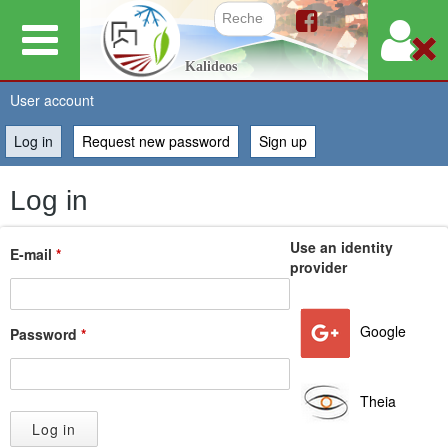
Skip
to
Search f
Kalideos
main
content
User account
Log in
(active tab)
Request new password
Sign up
You
Log in
are
Use an identity
E-mail
*
here
provider
Google
Password
*
Theia